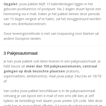
Opgelet
: jouw pakket blijft 15 kalenderdagen liggen in het
gekozen postkantoor of postpunt. Na 2 dagen stuurt bpost een
herinnering via e-mail. Indien je het pakket binnen deze periode
van 15 dagen vergeet af te halen, zal het teruggestuurd worden
naar ons distributiecentrum.
Deze leveringsmethode is niet van toepassing voor klanten uit
andere Europese landen.
3 Pakjesautomaat
Je kan jouw pakket ook laten leveren in een pakjesautomaat. Je
hebt keuze uit
meer dan 150 pakjesautomaten, centraal
gelegen op druk bezochte plaatsen
(stations,
supermarkten, winkelcentra). Haal jouw pakje 24u/24u en 7d/7d
af.
Van zodra jouw pakket beschikbaar is in de pakjesautomaat
ontvang je van bpost een e-mail of een sms (dit kies je zelf
tijdens de bestelling) met daarin jouw unieke QR-code. Met deze
code kan je jouw pakket afhalen. Ga naar de pakjesautomaat en